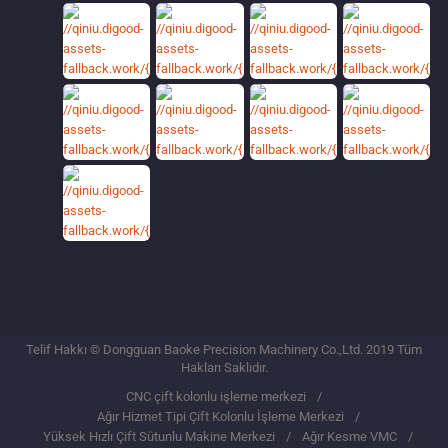
Telif Hakkı © Dongguan Baoke Precision Machinery Co.,Ltd. 2019 Tüm
Hakları Saklıdır.
CNC çift kolonlu işleme merkezi
Ağır Hizmet Tipi Çift Kolonlu İşleme Merkezi
Yüksek Hızlı Çift Sütunlu Makine Merkezi
Ağır Kesme VMC