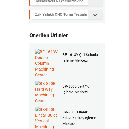
Hassasiyetli 5 Eksenli Makine
Eğik Yataklı CNC Torna Tezgahı
Önerilen Ürünler
BF-1613V Çift Kolonlu
İşleme Merkezi
BK-850B Sert Yol
İşleme Merkezi
BK-850L Lineer
Kılavuz Dikey İşleme
Merkezi