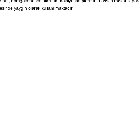
arının, damgalama kalıplarının, nakliye kalıplarının, hassas mekanik par
esinde yaygın olarak kullanılmaktadır.