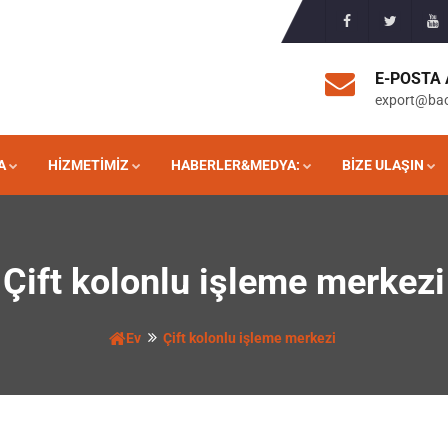
E-POSTA 
export@ba
A
HIZMETIMIZ
HABERLER&MEDYA:
BIZE ULAŞIN
Çift kolonlu işleme merkezi
Ev
Çift kolonlu işleme merkezi