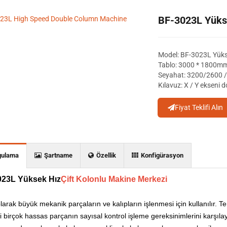
BF-3023L Yükse
Model: BF-3023L Yükse
Tablo: 3000 * 1800m
Seyahat: 3200/2600
Kılavuz: X / Y ekseni 
Fiyat Teklifi Alın
gulama
Şartname
Özellik
Konfigürasyon
023L Yüksek Hız
Çift Kolonlu Makine Merkezi
arak büyük mekanik parçaların ve kalıpların işlenmesi için kullanılır. Te
bi birçok hassas parçanın sayısal kontrol işleme gereksinimlerini karşıla