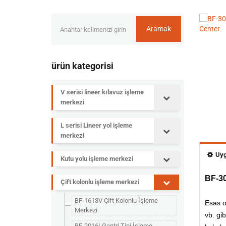
Aramak
ürün kategorisi
V serisi lineer kılavuz işleme
merkezi
L serisi Lineer yol işleme
merkezi
Uy
Kutu yolu işleme merkezi
BF-3
Çift kolonlu işleme merkezi
BF-1613V Çift Kolonlu İşleme
Esas ol
Merkezi
vb. gi
BF-2016LGantri Tipi İşleme