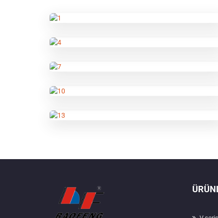
ÜRÜN
V seris