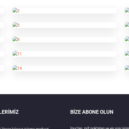
LERIMIZ
BIZE ABONE OLUN
İpuçları, püf noktaları ve en son ürün
i lineer kılavuz işleme merkezi