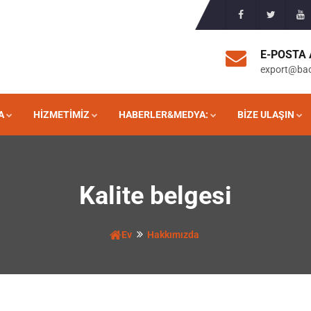
E-POSTA 
export@ba
A
HIZMETIMIZ
HABERLER&MEDYA:
BIZE ULAŞIN
Kalite belgesi
Ev
Hakkımızda