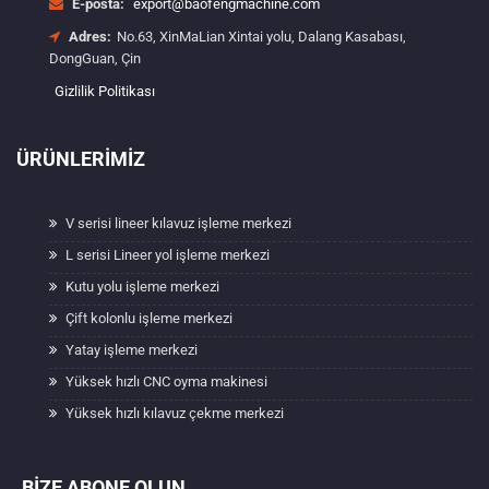
E-posta:
export@baofengmachine.com
Adres:
No.63, XinMaLian Xintai yolu, Dalang Kasabası,
DongGuan, Çin
Gizlilik Politikası
ÜRÜNLERIMIZ
V serisi lineer kılavuz işleme merkezi
L serisi Lineer yol işleme merkezi
Kutu yolu işleme merkezi
Çift kolonlu işleme merkezi
Yatay işleme merkezi
Yüksek hızlı CNC oyma makinesi
Yüksek hızlı kılavuz çekme merkezi
BIZE ABONE OLUN