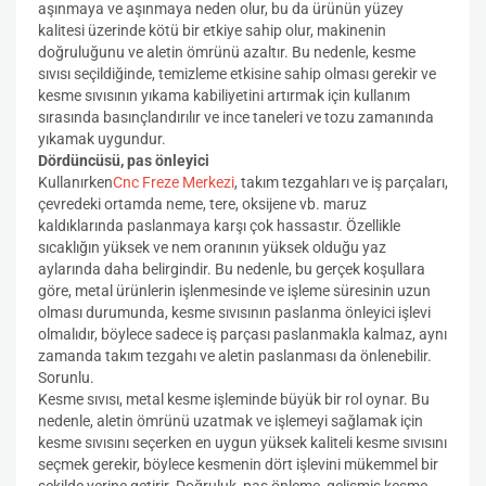
aşınmaya ve aşınmaya neden olur, bu da ürünün yüzey
kalitesi üzerinde kötü bir etkiye sahip olur, makinenin
doğruluğunu ve aletin ömrünü azaltır. Bu nedenle, kesme
sıvısı seçildiğinde, temizleme etkisine sahip olması gerekir ve
kesme sıvısının yıkama kabiliyetini artırmak için kullanım
sırasında basınçlandırılır ve ince taneleri ve tozu zamanında
yıkamak uygundur.
Dördüncüsü, pas önleyici
Kullanırken
Cnc Freze Merkezi
, takım tezgahları ve iş parçaları,
çevredeki ortamda neme, tere, oksijene vb. maruz
kaldıklarında paslanmaya karşı çok hassastır. Özellikle
sıcaklığın yüksek ve nem oranının yüksek olduğu yaz
aylarında daha belirgindir. Bu nedenle, bu gerçek koşullara
göre, metal ürünlerin işlenmesinde ve işleme süresinin uzun
olması durumunda, kesme sıvısının paslanma önleyici işlevi
olmalıdır, böylece sadece iş parçası paslanmakla kalmaz, aynı
zamanda takım tezgahı ve aletin paslanması da önlenebilir.
Sorunlu.
Kesme sıvısı, metal kesme işleminde büyük bir rol oynar. Bu
nedenle, aletin ömrünü uzatmak ve işlemeyi sağlamak için
kesme sıvısını seçerken en uygun yüksek kaliteli kesme sıvısını
seçmek gerekir, böylece kesmenin dört işlevini mükemmel bir