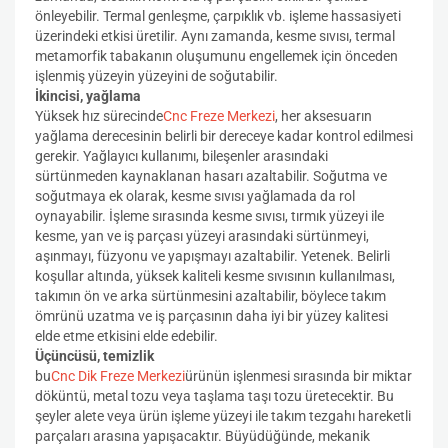
önleyebilir. Termal genleşme, çarpıklık vb. işleme hassasiyeti
üzerindeki etkisi üretilir. Aynı zamanda, kesme sıvısı, termal
metamorfik tabakanın oluşumunu engellemek için önceden
işlenmiş yüzeyin yüzeyini de soğutabilir.
İkincisi, yağlama
Yüksek hız sürecinde
Cnc Freze Merkezi
, her aksesuarın
yağlama derecesinin belirli bir dereceye kadar kontrol edilmesi
gerekir. Yağlayıcı kullanımı, bileşenler arasındaki
sürtünmeden kaynaklanan hasarı azaltabilir. Soğutma ve
soğutmaya ek olarak, kesme sıvısı yağlamada da rol
oynayabilir. İşleme sırasında kesme sıvısı, tırmık yüzeyi ile
kesme, yan ve iş parçası yüzeyi arasındaki sürtünmeyi,
aşınmayı, füzyonu ve yapışmayı azaltabilir. Yetenek. Belirli
koşullar altında, yüksek kaliteli kesme sıvısının kullanılması,
takımın ön ve arka sürtünmesini azaltabilir, böylece takım
ömrünü uzatma ve iş parçasının daha iyi bir yüzey kalitesi
elde etme etkisini elde edebilir.
Üçüncüsü, temizlik
bu
Cnc Dik Freze Merkezi
ürünün işlenmesi sırasında bir miktar
döküntü, metal tozu veya taşlama taşı tozu üretecektir. Bu
şeyler alete veya ürün işleme yüzeyi ile takım tezgahı hareketli
parçaları arasına yapışacaktır. Büyüdüğünde, mekanik