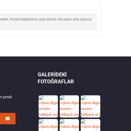
ktir. Kişisel bilgilerinizi açık izniniz olmadan asla üçüncü
GALERIDEKI
FOTOĞRAFLAR
in şimdi