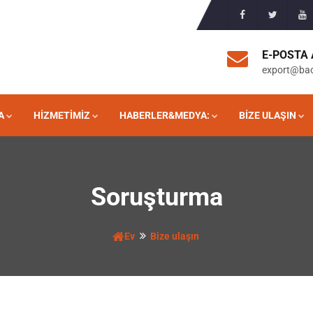
E-POSTA 
export@ba
A
HIZMETIMIZ
HABERLER&MEDYA:
BIZE ULAŞIN
Soruşturma
Ev
Bize ulaşın