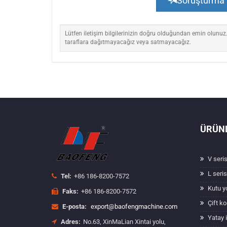
Soruşturma
Lütfen iletişim bilgilerinizin doğru olduğundan emin olunuz.
taraflara dağıtmayacağız veya satmayacağız.
ÜRÜN
V seris
L seris
Tel:
+86 186-8200-7572
Kutu y
Faks:
+86 186-8200-7572
Çift k
E-posta:
export@baofengmachine.com
Yatay 
Adres:
No.63, XinMaLian Xintai yolu,