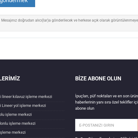
 göndermek
 Mesajınız doğrudan alıcı(lar)a gönderilecek ve herkese açık olarak görüntülenmeyece
LERIMIZ
BIZE ABONE OLUN
İpuçları, püf noktaları ve en son ürün
i lineer kılavuz işleme merkezi
haberlerinin yanı sıra özel teklifler iç
i Lineer yol işleme merkezi
abone olun
olu işleme merkezi
olonlu işleme merkezi
işleme merkezi