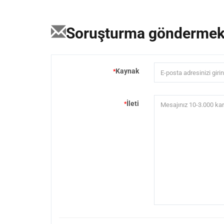
Soruşturma gönderme
Kaynak
*
İleti
*