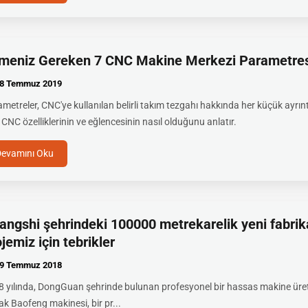
lmeniz Gereken 7 CNC Makine Merkezi Parametre
8 Temmuz
2019
metreler, CNC'ye kullanılan belirli takım tezgahı hakkında her küçük ayrınt
CNC özelliklerinin ve eğlencesinin nasıl olduğunu anlatır.
Devamını Oku
angshi şehrindeki 100000 metrekarelik yeni fabrik
jemiz için tebrikler
9 Temmuz
2018
 yılında, DongGuan şehrinde bulunan profesyonel bir hassas makine üret
ak Baofeng makinesi, bir pr...