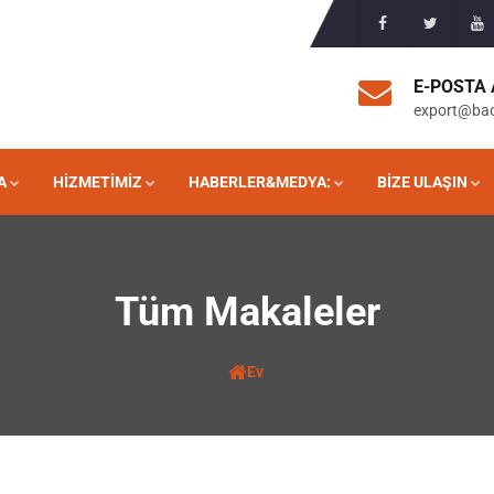
E-POSTA 
export@ba
A
HIZMETIMIZ
HABERLER&MEDYA:
BIZE ULAŞIN
Tüm Makaleler
Ev