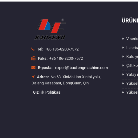
ÜRÜN
V seris
L seris
Tel:
+86 186-8200-7572
Kutu y
Faks:
+86 186-8200-7572
Çift k
E-posta:
export@baofengmachine.com
Yatay 
Adres:
No.63, XinMaLian Xintai yolu,
Dalang Kasabası, DongGuan, Çin
Yüksek
Gizlilik Politikası
Yüksek