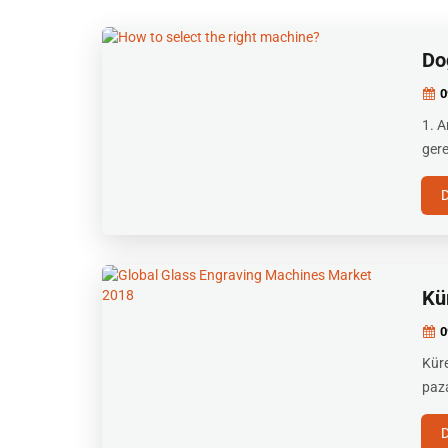
Do
0
1. A
gere
Kü
0
Küre
paza