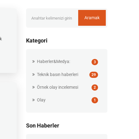
Aramak
ik
Kategori
Haberler&Medya:
3
Teknik basın haberleri
29
Örnek olay incelemesi
2
Olay
1
Son Haberler