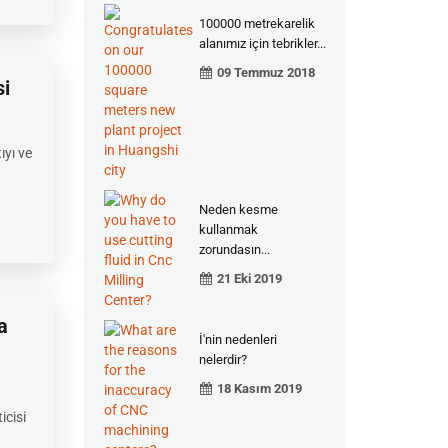
100000 metrekarelik
alanımız için tebrikler...
09 Temmuz 2018
si
ıyı ve
Neden kesme
kullanmak
zorundasın...
21 Eki 2019
a
İ'nin nedenleri
nelerdir?
18 Kasım 2019
icisi