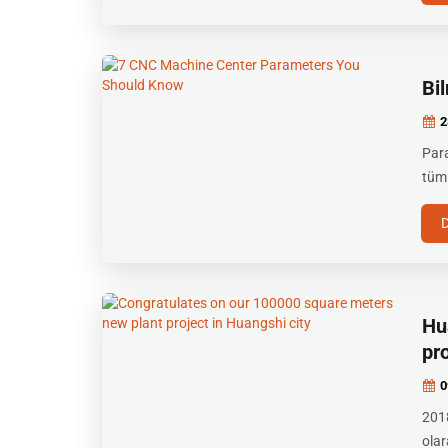
Bi
2
Para
tüm 
Hu
pro
0
2018
olar