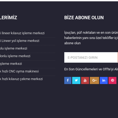
LERIMIZ
BIZE ABONE OLUN
İpuçları, püf noktaları ve en son ürün
i lineer kılavuz işleme merkezi
haberlerinin yanı sıra özel teklifler iç
i Lineer yol işleme merkezi
abone olun
olu işleme merkezi
olonlu işleme merkezi
işleme merkezi
En Son Güncellemeleri ve Offte'yi Al
 hızlı CNC oyma makinesi
 hızlı kılavuz çekme merkezi