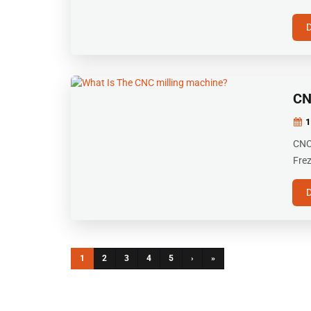
CN
1
CNC 
Frez
1
2
3
4
5
›
»