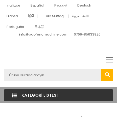
İngilizce
Español
Pусский
Deutsch
Fransa
हिंदी
Türk Mutfağı
اللغة العربية
Português
日本語
info@baofengmachine.com
0769-85633926
KATEGORI LISTESI