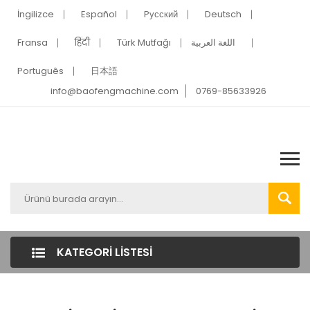
İngilizce
Español
Pусский
Deutsch
Fransa
हिंदी
Türk Mutfağı
اللغة العربية
Português
日本語
info@baofengmachine.com
0769-85633926
KATEGORI LISTESI