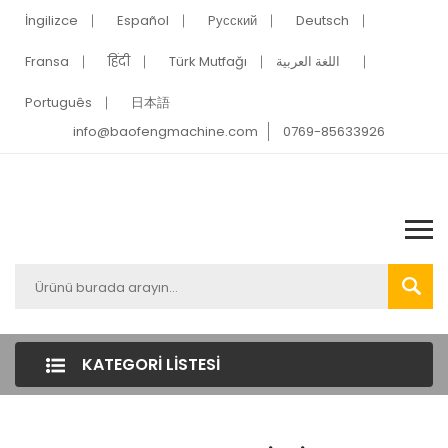
İngilizce
Español
Pусский
Deutsch
Fransa
हिंदी
Türk Mutfağı
اللغة العربية
Português
日本語
info@baofengmachine.com
0769-85633926
KATEGORI LISTESI