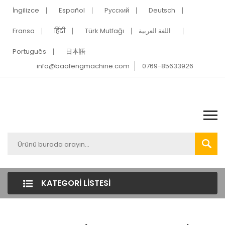
İngilizce
Español
Pусский
Deutsch
Fransa
हिंदी
Türk Mutfağı
اللغة العربية
Português
日本語
info@baofengmachine.com
0769-85633926
KATEGORI LISTESI