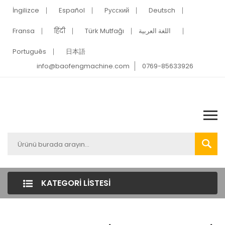
İngilizce
Español
Pусский
Deutsch
Fransa
हिंदी
Türk Mutfağı
اللغة العربية
Português
日本語
info@baofengmachine.com
0769-85633926
KATEGORI LISTESI